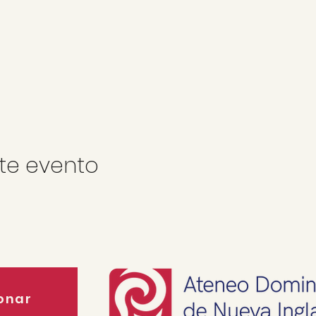
te evento
onar