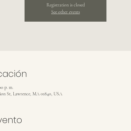
Registration is closed
See other events
icación
00 p. m.
nion St, Lawrence, MA 01840, USA
vento