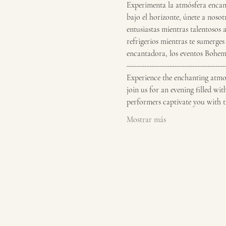
Experimenta la atmósfera encant
bajo el horizonte, únete a nosot
entusiastas mientras talentosos 
refrigerios mientras te sumerges
encantadora, los eventos Bohemi
---------------------------------------
Experience the enchanting atmos
join us for an evening filled wit
performers captivate you with 
Mostrar más