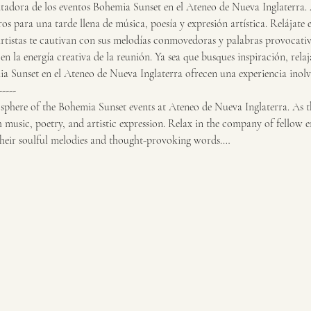
adora de los eventos Bohemia Sunset en el Ateneo de Nueva Inglaterra. 
ros para una tarde llena de música, poesía y expresión artística. Relájate
artistas te cautivan con sus melodías conmovedoras y palabras provocativa
 en la energía creativa de la reunión. Ya sea que busques inspiración, rel
a Sunset en el Ateneo de Nueva Inglaterra ofrecen una experiencia inolv
-----
phere of the Bohemia Sunset events at Ateneo de Nueva Inglaterra. As th
h music, poetry, and artistic expression. Relax in the company of fellow en
their soulful melodies and thought-provoking words.…