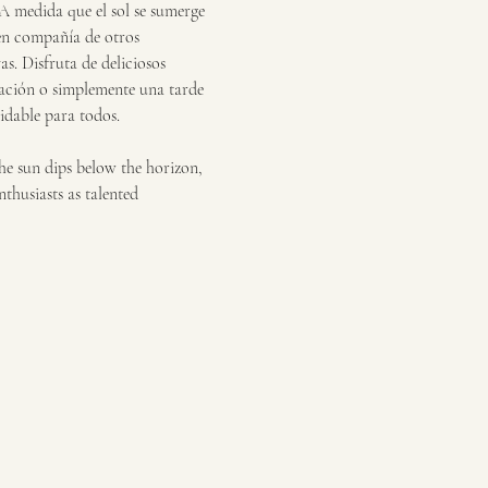
A medida que el sol se sumerge 
 en compañía de otros 
s. Disfruta de deliciosos 
ajación o simplemente una tarde 
idable para todos.
e sun dips below the horizon, 
thusiasts as talented 